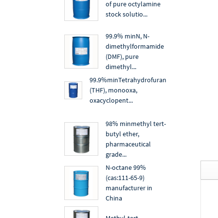
of pure octylamine
stock solutio...
99.9% minN, N-
dimethylformamide
(DMF), pure
dimethyl...
99.9%minTetrahydrofuran
(THF), monooxa,
oxacyclopent...
98% minmethyl tert-
butyl ether,
pharmaceutical
grade...
N-octane 99%
(cas:111-65-9)
manufacturer in
China
Methyl-tert-