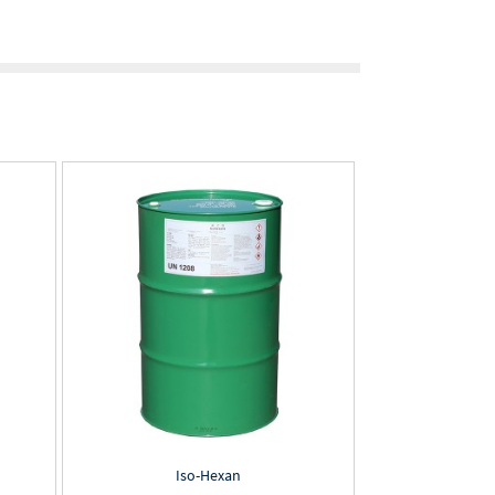
Iso-Hexan
N-