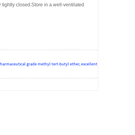
tightly closed.Store in a well-ventilated
armaceutical grade methyl tert-butyl ether, excellent