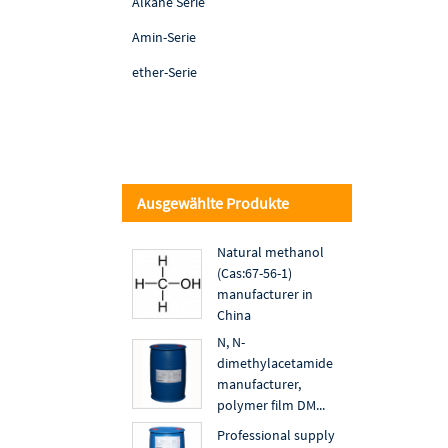
Alkane Serie
Amin-Serie
ether-Serie
Ausgewählte Produkte
Natural methanol
(Cas:67-56-1)
manufacturer in
China
N, N-
dimethylacetamide
manufacturer,
polymer film DM...
Professional supply