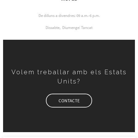
De dilluns a divendres: 09 a.m.-6 p.m.
Dissabte,
Diumenge: Tancat
Volem treballar amb els Estats
Units?
CONTACTE