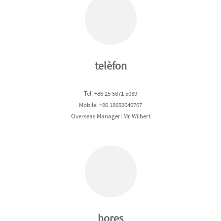
telèfon
Tel: +86 25 5871 5039
Mobile: +86 18652040767
Overseas Manager: Mr Wilbert
hores