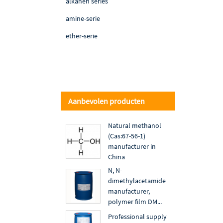
alkanen series
amine-serie
ether-serie
Aanbevolen producten
Natural methanol
(Cas:67-56-1)
manufacturer in
China
N, N-
dimethylacetamide
manufacturer,
polymer film DM...
Professional supply