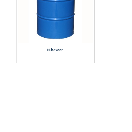
N-hexaan
un