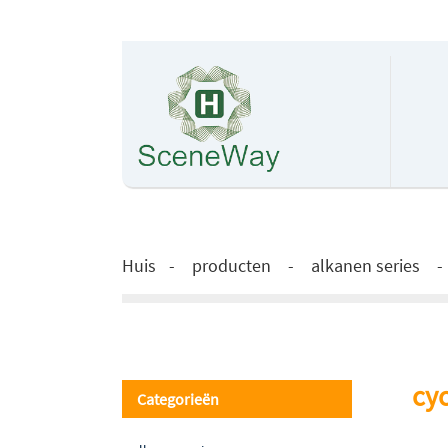
Huis
producten
alkanen series
cy
Categorieën