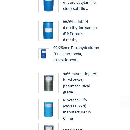
of pure octylamine
stock solutio...
99.9% minN, N-
dimethylformamide
(DMF), pure
dimethyl...
99.9%minTetrahydrofuran
(THF), monooxa,
oxacyclopent...
98% minmethyl tert-
butyl ether,
pharmaceutical
grade...
N-octane 99%
(cas:111-65-9)
manufacturer in
China
Methyl-tert-