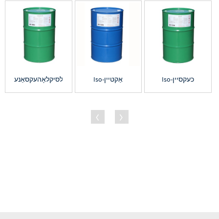
Iso-כעקסיין
Iso-אַקטיין
עטהילסיקלאָהעקסאַנע