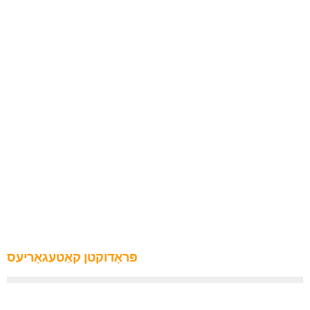
פּראָדוקטן קאַטעגאָריעס