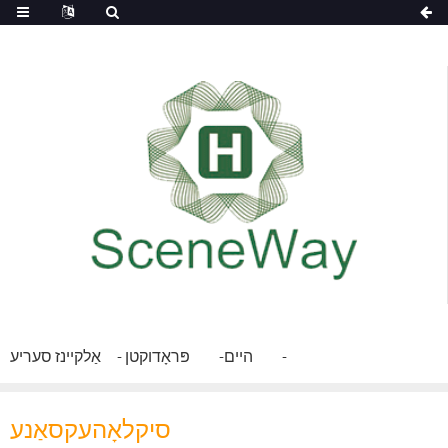
היים
פּראָדוקטן
אַלקיינז סעריע
סיקלאָהעקסאַנע