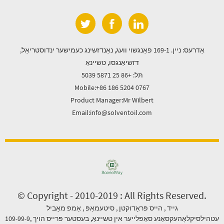
אַדרעס: ניין. 169-1 פאַנגשוי וועג, נאַנדזשינג כעמישער ינדוסטריאַל,
דזשיאַנגסו, טשיינאַ
תּל: +86 25 5871 5039
Mobile:+86 186 5204 0767
Product Manager:Mr Wilbert
Email:info@solventoil.com
© Copyright - 2010-2019 : All Rights Reserved.
גייד
,
הייס פּראָדוקטן
,
סיטעמאַפּ
,
אַמפּ מאָביל
עטהילסיקלאָהעקסאַנע סאַפּלייער אין טשיינאַ
,
בעסטער פּרייס הויך
,
109-99-9