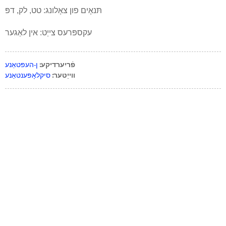
תּנאָים פון צאָלונג: טט, לק, דפּ
עקספּרעס צייַט: אין לאַגער
פֿריִערדיקע:
ן-העפּטאַנע
ווייַטער:
סיקלאָפּענטאַנע