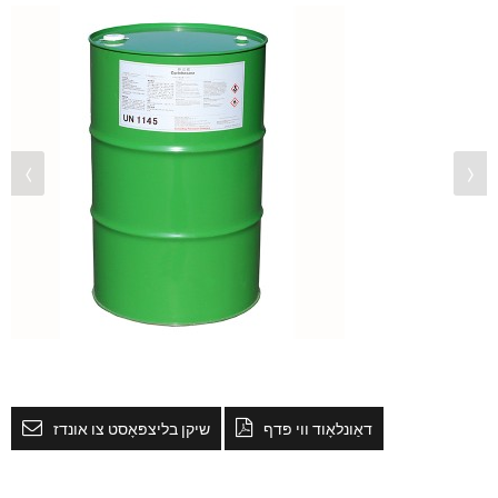
דאַונלאָוד ווי פּדף
שיקן בליצפּאָסט צו אונדז