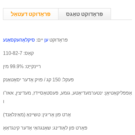
פּראָדוקט טאַגס
פּראָדוקט דעטאַל
פּראָדוקט
ען
יים:
סיקלאָהעקסאַנע
קאַס: 110-82-7
ריינקייַט: 99.9% מין
פּעקל: 150 קג / פּויק אָדער יסאָטאַנק
אַפּפּליקאַטיאָן: ינטערמעדיאַטע, גומע, פּעסטאַסיידז, מעדיצין, אאז"ו
ו
אָרט פון אָריגין: טשיינאַ (מאַינלאַנד)
פּאָרט פון לאָודינג: שאַנגהאַי אָדער קינגדאַאָ