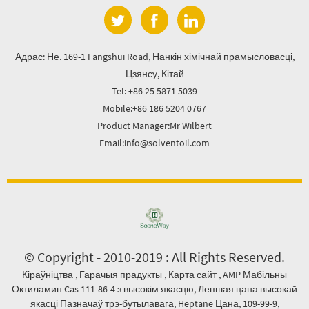
Адрас: Не. 169-1 Fangshui Road, Нанкін хімічнай прамысловасці,
Цзянсу, Кітай
Tel: +86 25 5871 5039
Mobile:+86 186 5204 0767
Product Manager:Mr Wilbert
Email:info@solventoil.com
© Copyright - 2010-2019 : All Rights Reserved.
Кіраўніцтва
,
Гарачыя прадукты
,
Карта сайт
,
AMP Мабільны
Октиламин Cas 111-86-4 з высокім якасцю
,
Лепшая цана высокай
якасці Пазначаў трэ-бутылавага
,
Heptane Цана
,
109-99-9
,