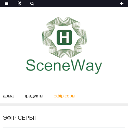
дома
прадукты
эфір серыі
ЭФІР СЕРЫІ