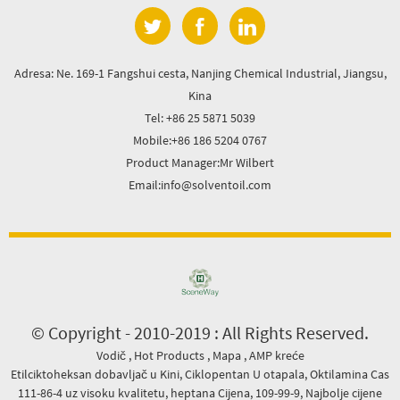
Adresa: Ne. 169-1 Fangshui cesta, Nanjing Chemical Industrial, Jiangsu,
Kina
Tel: +86 25 5871 5039
Mobile:+86 186 5204 0767
Product Manager:Mr Wilbert
Email:info@solventoil.com
© Copyright - 2010-2019 : All Rights Reserved.
Vodič
,
Hot Products
,
Mapa
,
AMP kreće
Etilciktoheksan dobavljač u Kini
,
Ciklopentan U otapala
,
Oktilamina Cas
111-86-4 uz visoku kvalitetu
,
heptana Cijena
,
109-99-9
,
Najbolje cijene