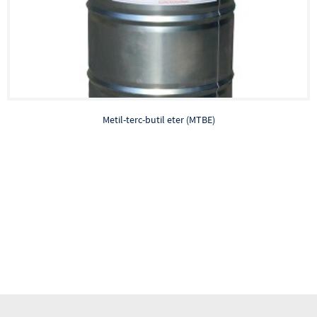
Metil-terc-butil eter (MTBE)