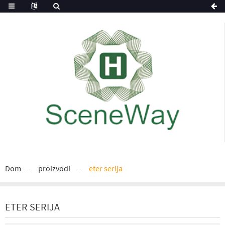
Dom
proizvodi
eter serija
ETER SERIJA