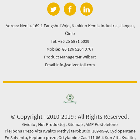
Adress: Neniu. 169-1 Fangshui Vojo, Nankino Kemia Industria, Jiangsu,
Ĉinio
Tel: +86 25 5871 5039
Mobile:+86 186 5204 0767
Product Manager:Mr Wilbert
Email:info@solventoil.com
© Copyright - 2010-2019 : All Rights Reserved.
Gvidilo
,
Hot Produktoj
,
Sitemap
,
AMP Poŝtelefono
Plej bona Prezo Alta Kvalito Methyl tert-butilo
,
109-99-9
,
Cyclopentane
En Solventa
,
Heptano prezo
,
Octylamine Cas 111-86-4 Kun Alta Kvalito
,