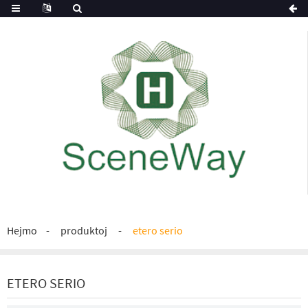
Hejmo
produktoj
etero serio
ETERO SERIO