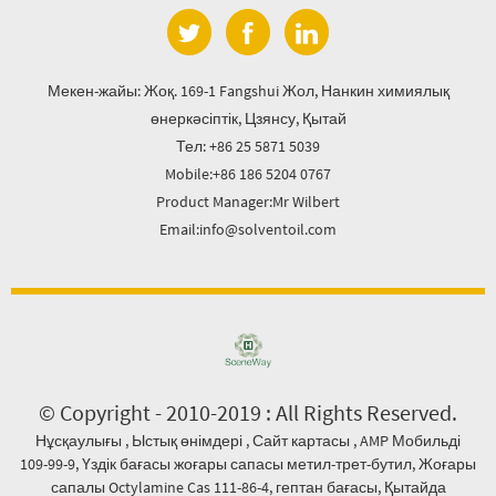
Мекен-жайы: Жоқ. 169-1 Fangshui Жол, Нанкин химиялық
өнеркәсіптік, Цзянсу, Қытай
Тел: +86 25 5871 5039
Mobile:+86 186 5204 0767
Product Manager:Mr Wilbert
Email:info@solventoil.com
© Copyright - 2010-2019 : All Rights Reserved.
Нұсқаулығы
,
Ыстық өнімдері
,
Сайт картасы
,
AMP Мобильді
109-99-9
,
Үздік бағасы жоғары сапасы метил-трет-бутил
,
Жоғары
сапалы Octylamine Cas 111-86-4
,
гептан бағасы
,
Қытайда